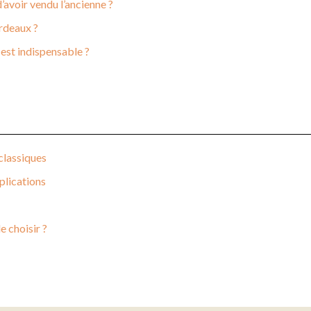
avoir vendu l’ancienne ?
rdeaux ?
 est indispensable ?
 classiques
plications
 choisir ?