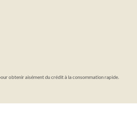
pour obtenir aisément du crédit à la consommation rapide.
Le meilleur du crédit !
Plan du site