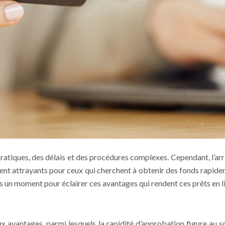
atiques, des délais et des procédures complexes. Cependant, l’arriv
dent attrayants pour ceux qui cherchent à obtenir des fonds rapidem
ns un moment pour éclairer ces avantages qui rendent ces prêts en li
eux avantages, parmi lesquels la rapidité d’approbation figure a