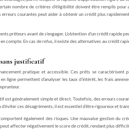
rtain nombre de critères d’éligibilité doivent être remplis pour a
es erreurs courantes peut aider à obtenir un crédit plus rapideme
ents prêteurs avant de s’engager. L’obtention d’un crédit rapide peu
en compte. En cas de refus, il existe des alternatives au crédit rap
ans justificatif
nancement pratique et accessible. Ces prêts se caractérisent par
en ligne permettent d’analyser les taux d’intérêt, les frais anne
emprunteur.
atif est généralement simple et direct. Toutefois, des erreurs coura
d’éviter ces désagréments, il est essentiel d’être rigoureux et trans
f comportent également des risques. Une mauvaise gestion du cr
eut affecter négativement le score de crédit, rendant plus difficile