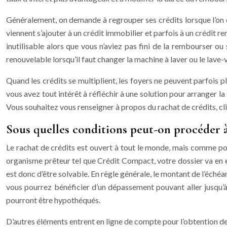
Généralement, on demande à regrouper ses crédits lorsque l’on en
viennent s’ajouter à un crédit immobilier et parfois à un crédit r
inutilisable alors que vous n’aviez pas fini de la rembourser o
renouvelable lorsqu’il faut changer la machine à laver ou le lave-v
Quand les crédits se multiplient, les foyers ne peuvent parfois
vous avez tout intérêt à réfléchir à une solution pour arranger la
Vous souhaitez vous renseigner à propos du rachat de crédits, c
Sous quelles conditions peut-on procéder à
Le rachat de crédits est ouvert à tout le monde, mais comme pour
organisme prêteur tel que Crédit Compact, votre dossier va en ef
est donc d’être solvable. En règle générale, le montant de l’éch
vous pourrez bénéficier d’un dépassement pouvant aller jusqu’à
pourront être hypothéqués.
D’autres éléments entrent en ligne de compte pour l’obtention de 