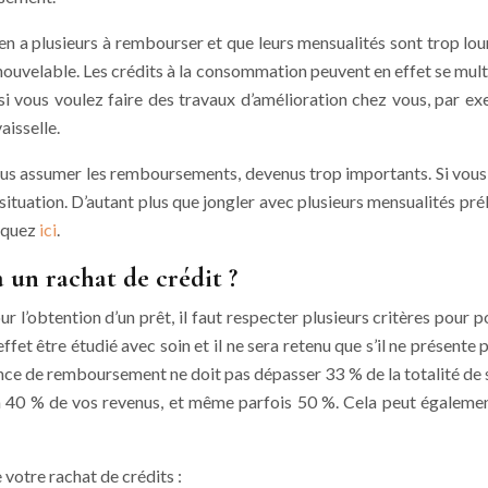
 a plusieurs à rembourser et que leurs mensualités sont trop lour
enouvelable. Les crédits à la consommation peuvent en effet se multi
u si vous voulez faire des travaux d’amélioration chez vous, par
aisselle.
 plus assumer les remboursements, devenus trop importants. Si vou
 situation. D’autant plus que jongler avec plusieurs mensualités pré
liquez
ici
.
 un rachat de crédit ?
 l’obtention d’un prêt, il faut respecter plusieurs critères pour p
fet être étudié avec soin et il ne sera retenu que s’il ne présente
éance de remboursement ne doit pas dépasser 33 % de la totalité de 
 40 % de vos revenus, et même parfois 50 %. Cela peut également 
votre rachat de crédits :